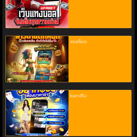
xoสล็อต
kuคาสิโน