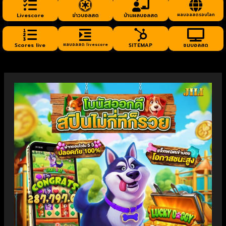
Livescore
ข่าวบอลสด
บ้านผลบอลสด
ผลบอลสดรอบโลก
Scores live
ผลบอลสด livescore
SITEMAP
ชมบอลสด