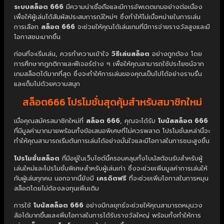
ระบบสล็อต 666
มีความน่าเชื่อถือและมีการอัพเดตเกมอย่างต่อเนื่อง
เพื่อให้ผู้เล่นได้สัมผัสประสบการณ์ใหม่ๆ ซึ่งทำให้ไม่เบื่อหน่ายในการเล่น
การเลือก
สล็อต 666
จะช่วยให้คุณได้เล่นเกมที่มีการจ่ายรางวัลสูงและมี
โอกาสชนะมากขึ้น
ก่อนที่จะเริ่มเล่น, ควรทำความเข้าใจ
วิธีเล่นสล็อต
อย่างถูกต้อง โดย
การศึกษากฎกติกาและฟีเจอร์ต่าง ๆ เพื่อให้คุณสามารถใช้ประโยชน์จาก
เกมสล็อตได้มากที่สุด ซึ่งจะทำให้การเล่นของคุณเป็นไปได้อย่างราบรื่น
และเต็มไปด้วยความสนุก
สล็อต666 โปรโมชั่นสุดคุ้มสำหรับสมาชิกใหม่
เมื่อคุณสมัครสมาชิกใหม่ที่
สล็อต 666
, คุณจะได้รับ
โบนัสสล็อต 666
ที่มีมูลค่ามากมายพร้อมทั้งข้อเสนอพิเศษที่ไม่ควรพลาด โปรโมชั่นเหล่านี้จะ
ทำให้คุณสามารถเริ่มต้นการเล่นได้อย่างมั่นใจและมีโอกาสในการชนะสูงขึ้น
โปรโมชั่นสล็อต
ที่มีอยู่ในเว็บไซต์นี้ครอบคลุมทั้งโบนัสต้อนรับสำหรับผู้
เล่นใหม่และโปรโมชั่นพิเศษสำหรับผู้เล่นเก่า ซึ่งจะช่วยเพิ่มมูลค่าการเล่นให้
กับผู้เล่นทุกคน นอกจากนี้ยังมี
เครดิตฟรี
ที่จะช่วยเพิ่มโอกาสในการหมุน
สล็อตโดยไม่ต้องลงทุนเพิ่มเติม
การใช้
โบนัสสล็อต 666
อย่างมีกลยุทธ์จะช่วยให้คุณสามารถหมุนวง
ล้อได้มากขึ้นและเพิ่มโอกาสในการได้รับรางวัลใหญ่ พร้อมทั้งทำให้การ