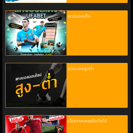
แทงบอลเต็ง
แทงบอลสูงต่ำ
เว็บแทงบอลเชื่อถือได้