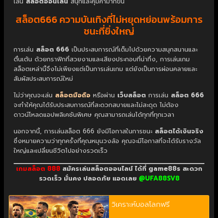
เล่น
สล็อตออนไลน์
สนุกและคุ้มค่ามากขึ้น
สล็อต666 ความบันเทิงที่ไม่หยุดหย่อนพร้อมการ
ชนะที่ยิ่งใหญ่
การเล่น
สล็อต 666
เป็นประสบการณ์ที่เต็มไปด้วยความสนุกสนานและ
ตื่นเต้น ด้วยกราฟิกที่สวยงามและเสียงประกอบที่น่าทึ่ง, การเล่นเกม
สล็อตเหล่านี้จึงไม่เพียงแต่เป็นการเล่นเกม แต่ยังเป็นการผ่อนคลายและ
สัมผัสประสบการณ์ใหม่
ไม่ว่าคุณจะเล่น
สล็อตมือถือ
หรือผ่าน
เว็บสล็อต
การเล่น
สล็อต 666
จะทำให้คุณได้รับประสบการณ์ที่สะดวกสบายและไม่สะดุด ไม่ต้อง
ดาวน์โหลดแอปพลิเคชันพิเศษ คุณสามารถเล่นได้ทุกที่ทุกเวลา
นอกจากนี้, การเล่นสล็อต 666 ยังมีโอกาสในการชนะ
สล็อตได้เงินจริง
ซึ่งหมายความว่าทุกครั้งที่คุณหมุนวงล้อ คุณจะมีโอกาสที่จะได้รับรางวัล
ใหญ่และเปลี่ยนชีวิตไปอย่างรวดเร็ว
เกมสล็อต 888
สมัครเล่นสล็อตออนไลน์ ได้ที่ game88s สะดวก
รวดเร็ว มั่นคง ปลอดภัย แอดเลย
@UFA88SV8
วิเคราะห์บอลโลกฟรี