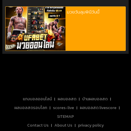
มวยวันลุมพินีวันนี้
แทงบอลออนไลน์
ผลบอลสด
บ้านผลบอลสด
ผลบอลสดรอบโลก
scores-live
ผลบอลสด livescore
SITEMAP
Contact Us
About Us
privacy policy