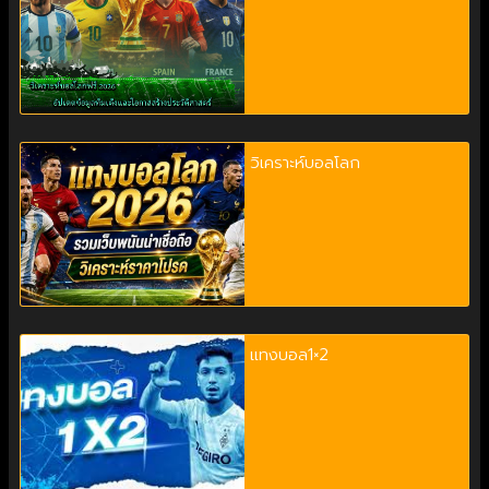
วิเคราะห์บอลโลก
แทงบอล1×2