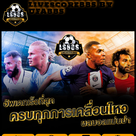
Livescore88S By
UFA88S