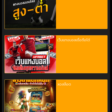
เว็บแทงบอลเชื่อถือได้
xoสล็อต