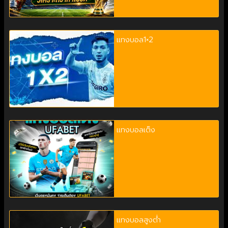
แทงบอล1×2
แทงบอลเต็ง
แทงบอลสูงต่ำ