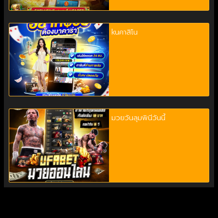
kuคาสิโน
มวยวันลุมพินีวันนี้