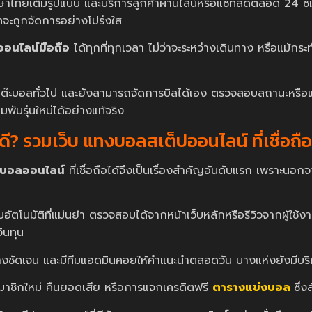
าษาไทยเต็มรูปแบบ และบริการลูกค้าผ่านไลน์หรือแชทสดตลอด 24 
าทจะถูกจัดการอย่างโปร่งใส
อนไลน์มือถือ
ได้ทุกที่ทุกเวลา ไม่ว่าจะระหว่างเดินทาง หรือแม้กระท
่าโต๊ะบอลทั่วไป และยังสามารถจัดการบิลได้เอง ตรวจสอบสถานะหรือแก
พันรุ่นใหม่ได้อย่างแท้จริง
ดี? รวมเว็บ แทงบอลสเต็ปออนไลน์ ที่เชื่อถือได
บอลออนไลน์
ที่เชื่อถือได้จึงเป็นเรื่องสำคัญอันดับแรก เพราะนอก
ระบบอัตโนมัติที่แม่นยำ ตรวจสอบได้จากหน้าเว็บหลักหรือรีวิวจากผู้
ินทุน
าตอย่างชัดเจน และมีทีมแอดมินคอยให้คำแนะนำตลอดวัน บางแห่งยังมีบ
นสมาชิกใหม่ คืนยอดเสีย หรือการแจกเครดิตฟรี
ตารางแข่งบอล
ซึ่