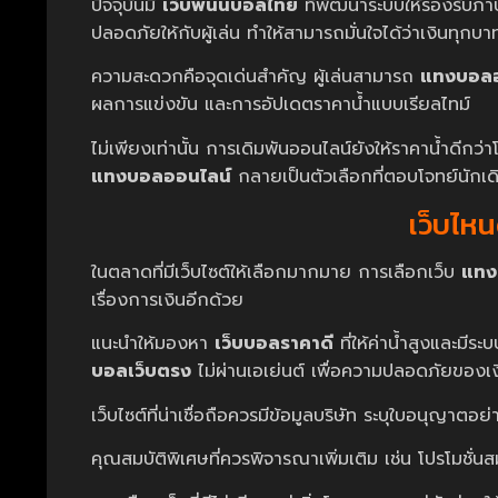
ปัจจุบันมี
เว็บพนันบอลไทย
ที่พัฒนาระบบให้รองรับภ
ปลอดภัยให้กับผู้เล่น ทำให้สามารถมั่นใจได้ว่าเงินทุกบ
ความสะดวกคือจุดเด่นสำคัญ ผู้เล่นสามารถ
แทงบอลอ
ผลการแข่งขัน และการอัปเดตราคาน้ำแบบเรียลไทม์
ไม่เพียงเท่านั้น การเดิมพันออนไลน์ยังให้ราคาน้ำดีกว
แทงบอลออนไลน์
กลายเป็นตัวเลือกที่ตอบโจทย์นักเดิม
เว็บไหน
ในตลาดที่มีเว็บไซต์ให้เลือกมากมาย การเลือกเว็บ
แทง
เรื่องการเงินอีกด้วย
แนะนำให้มองหา
เว็บบอลราคาดี
ที่ให้ค่าน้ำสูงและมี
บอลเว็บตรง
ไม่ผ่านเอเย่นต์ เพื่อความปลอดภัยของเง
เว็บไซต์ที่น่าเชื่อถือควรมีข้อมูลบริษัท ระบุใบอนุญ
คุณสมบัติพิเศษที่ควรพิจารณาเพิ่มเติม เช่น โปรโมชั่