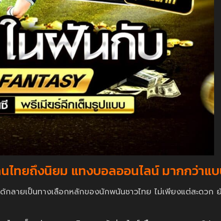
นไทยถึงนิยม แทงบอลออนไลน์ มากกว่าแบ
ด้กลายเป็นทางเลือกหลักของนักพนันชาวไทย ไม่เพียงแต่สะดวก ยั