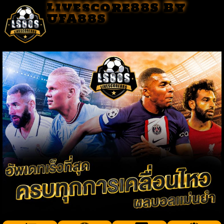
Livescore88S By
UFA88S