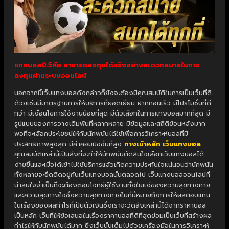
แทงบอล0.5คือ สามารถลงทุนได้จริงอย่างสะดวกสบายในการ
ลงทุนผ่านระบบออนไลน์
นอกจากนี้เว็บแทงบอลดังกล่าวก็ยังจะต้องมีคุณสมบัติในการเป็นเว็บที่ดี
ด้วยเช่นมีมาตรฐานการให้บริการที่ยอดเยี่ยม ฝากถอนเร็ว มีโปรโมชั่นที่ดี
กว่า มีเงื่อนไขการใช้งานน้อยที่สุด มีตัวเลือกในการแทงบอลมากที่สุด มี
รูปแบบของการวางเดิมพันที่หลากหลาย มีข้อมูลและสถิติย้อนหลังมาก
พอที่จะเลือกประโยชน์ให้กับนักพนันได้ใช้เพื่อการวิเคราะห์บอลที่มี
ประสิทธิภาพสูงสุด มีค่าคอมมิชชั่นที่สูง
ทางเข้าหลัก เว็บแทงบอล
คุณสมบัติเหล่านี้เป็นสิ่งที่จะทำให้นักพนันตัดสินใจเลือกเว็บแทงบอลได้
ง่ายขึ้นและเมื่อได้เข้าไปใช้บริการแล้วเกิดความประทับใจแน่นอนว่านักพนัน
ทั้งหลายจะยึดติดอยู่กับเว็บแทงบอลนั้นตลอดไป เว็บแทงบอลออนไลน์ที่
น่าสนใจจำเป็นที่จะต้องตอบโจทย์ผู้ใช้งานทั้งในแง่ของความสุขทางกาย
และความสุขทางใจซึ่งความสุขทางกายในที่นี้หมายถึงการให้ผลตอบแทน
ในเรื่องของผลกำไรที่เป็นตัวเงินซึ่งเราจะวัดสิ่งเหล่านี้ได้จากราคาบอล
เป็นหลัก เว็บที่ให้ข้อเสนอในเรื่องราคาบอลที่ดีที่สุดย่อมเป็นเว็บที่สร้างผล
กำไรให้กับนักพนันได้มาก ยิ่งเว็บนั้นเต็มไปด้วยเครื่องมือในการวิเคราะห์