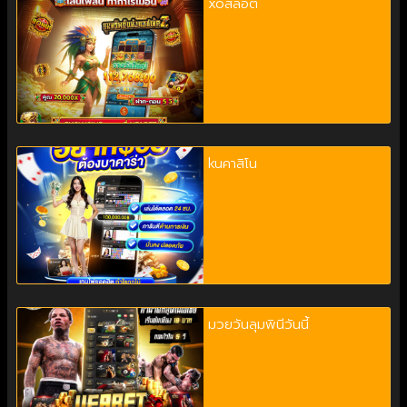
xoสล็อต
kuคาสิโน
มวยวันลุมพินีวันนี้