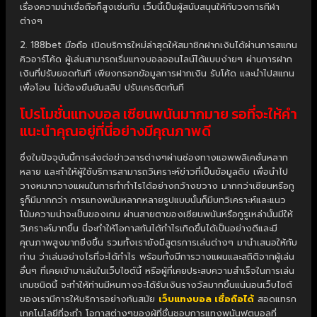
เรื่องความน่าเชื่อถือก็สูงเช่นกัน เว็บนี้เป็นผู้สนับสนุนให้กับวงการกีฬา
ต่างๆ
2. 188bet มือถือ เปิดบริการใหม่ล่าสุดให้สมาชิกฝากเงินได้ผ่านการสแกน
คิวอาร์โค้ด ผู้เล่นสามารถเริ่มแทงบอลออนไลน์ได้แบบง่ายๆ ผ่านการฝาก
เงินที่ปรับยอดทันที เพียงกรอกขัอมูลการฝากเงิน รับโค้ด และนำไปสแกน
เพื่อโอน ไม่ต้องยืนยันสลิป ปรับเครดิตทันที
โปรโมชั่นแทงบอล เซียนพนันมากมาย รอที่จะให้คำ
แนะนำคุณอยู่ที่นี่อย่างมีคุณภาพดี
ซึ่งในปัจจุบันนี้การส่งต่อข่าวสารต่างๆผ่านช่องทางแอพพลิเคชั่นหลาก
หลาย และทำให้ผู้ใช้บริการสามารถวิเคราะห์ข่าวที่เป็นข้อมูลดิบ เพื่อนำไป
วางหมากวางแผนในการทำกำไรได้อย่างกว้างขวาง มากกว่าเซียนหรือกู
รูก็มีมากกว่า การแทงพนันหลากหลายรูปแบบนั้นก็มีบทวิเคราะห์และแนว
โน้มความน่าจะเป็นของเกม ผ่านสายตาของเซียนพนันหรือกูรูเหล่านั้นมีให้
วิเคราะห์มากขึ้น นี่จะทำให้โอกาสกันได้กำไรเกิดขึ้นได้เป็นอย่างดีและมี
คุณภาพสูงมากยิ่งขึ้น รวมทั้งเรายังมีสูตรการเล่นต่างๆ มานำเสนอให้กับ
ท่าน ว่าเล่นอย่างไรที่จะได้กำไร พร้อมทั้งมีการวางแผนและสถิติจากผู้เล่น
อื่นๆ ที่เคยเข้ามาเล่นในเว็บไซต์นี้ หรือผู้ที่เคยประสบความสำเร็จในการเล่น
เกมชนิดนี้ จะทำให้ท่านมีหนทางจะได้รับเงินรางวัลมากขึ้นแน่นอนเว็บไซต์
ของเรามีการให้บริการอย่างทันสมัย
เว็บแทงบอล เชื่อถือได้
สอดแทรก
เทคโนโลยีที่จะทํา โอกาสต่างๆของผู้ที่ชื่นชอบการแทงพนันฟุตบอลที่