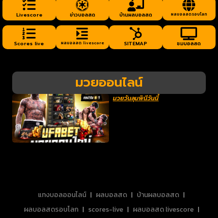
Livescore
ข่าวบอลสด
บ้านผลบอลสด
ผลบอลสดรอบโลก
Scores live
ผลบอลสด livescore
SITEMAP
ชมบอลสด
มวยออนไลน์
มวยวันลุมพินีวันนี้
แทงบอลออนไลน์
ผลบอลสด
บ้านผลบอลสด
ผลบอลสดรอบโลก
scores-live
ผลบอลสด livescore