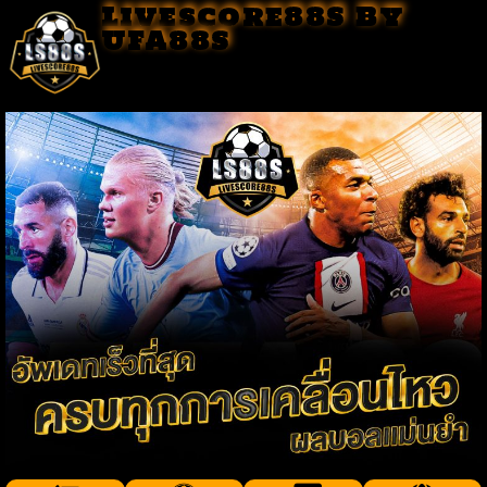
Livescore88S By
UFA88S