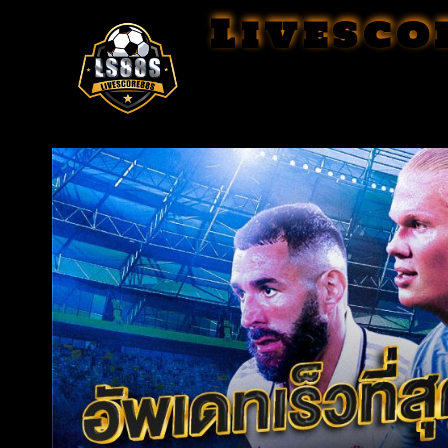
Livesco