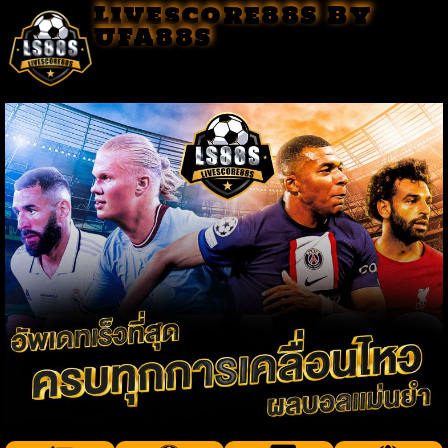
Livescore88S By
UFA88S